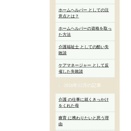
ホームヘルパー としての注
意点とは？
ホームヘルパーの資格を取っ
た方法
介護福祉士 としての酷い失
敗談
ケアマネージャー として反
省した失敗談
2016年12月の記事
介護 の仕事に就くきっかけ
をくれた母
療育 に携わりたいと思う理
由