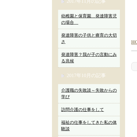
2017年11月の記事
幼稚園と保育園…発達障害児
の場合
発達障害の子供と療育の大切
さ
H
発達障害？我が子の言動にみ
る兆候
2017年10月の記事
介護職の失敗談～失敗からの
学び
訪問介護の仕事をして
福祉の仕事をしてきた私の体
験談