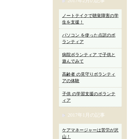
2017年2月の記事
ノートテイクで聴覚障害の学
生を支援！
パソコン を使った点訳のボ
ランティア
病院ボランティア で子供と
遊んでみて
高齢者 の見守りボランティ
アの体験
子供 の学習支援のボランテ
ィア
2017年1月の記事
ケアマネージャーは苦労が沢
山！