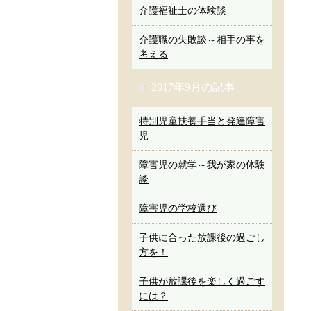
介護福祉士の体験談
介護職の失敗談～相手の事を
考える
2017年9月の記事
特別児童扶養手当と発達障害
児
障害児の就学～我が家の体験
談
障害児の学校選び
子供に合った放課後の過ごし
方を！
子供が放課後を楽しく過ごす
には？