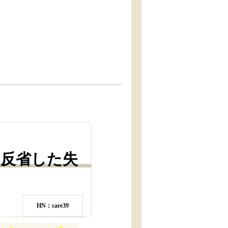
て反省した失
HN：care39