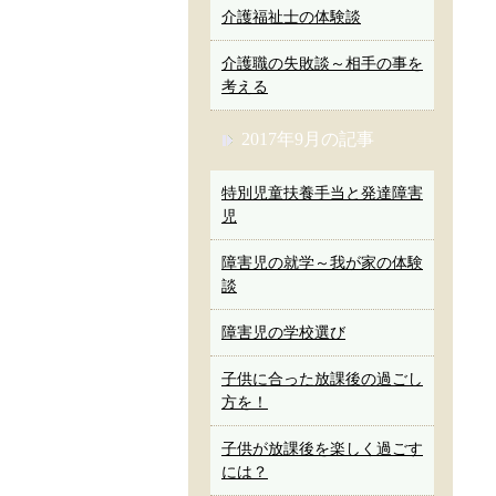
介護福祉士の体験談
介護職の失敗談～相手の事を
考える
2017年9月の記事
特別児童扶養手当と発達障害
児
障害児の就学～我が家の体験
談
障害児の学校選び
子供に合った放課後の過ごし
方を！
子供が放課後を楽しく過ごす
には？