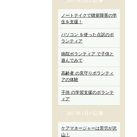
2017年2月の記事
ノートテイクで聴覚障害の学
生を支援！
パソコン を使った点訳のボ
ランティア
病院ボランティア で子供と
遊んでみて
高齢者 の見守りボランティ
アの体験
子供 の学習支援のボランテ
ィア
2017年1月の記事
ケアマネージャーは苦労が沢
山！