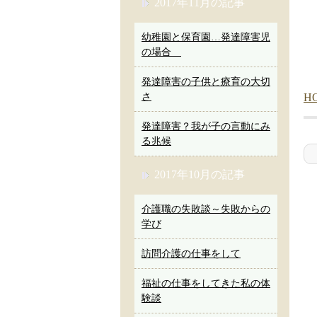
2017年11月の記事
幼稚園と保育園…発達障害児
の場合
発達障害の子供と療育の大切
さ
H
発達障害？我が子の言動にみ
る兆候
2017年10月の記事
介護職の失敗談～失敗からの
学び
訪問介護の仕事をして
福祉の仕事をしてきた私の体
験談