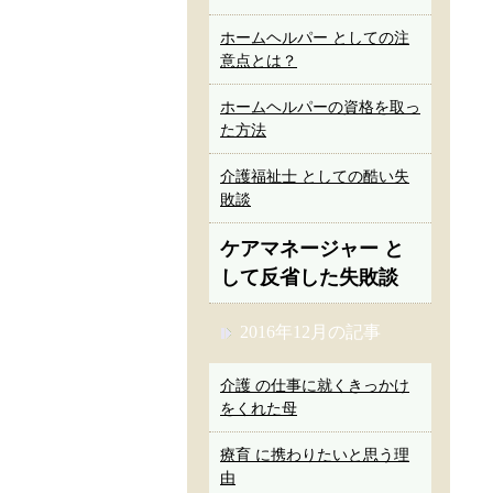
ホームヘルパー としての注
意点とは？
ホームヘルパーの資格を取っ
た方法
介護福祉士 としての酷い失
敗談
ケアマネージャー と
して反省した失敗談
2016年12月の記事
介護 の仕事に就くきっかけ
をくれた母
療育 に携わりたいと思う理
由