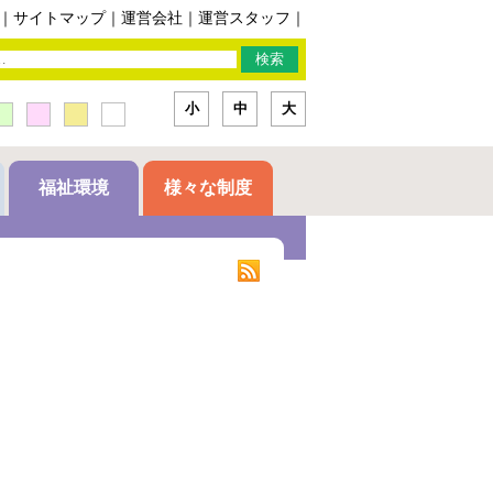
｜
サイトマップ
｜
運営会社
｜
運営スタッフ
｜
小
中
大
福祉環境
様々な制度