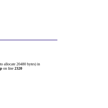
o allocate 20480 bytes) in
hp
on line
2320