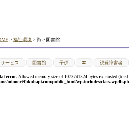
OME
>
福祉環境
> 街 > 図書館
サービス
図書館
子供
本
視覚障害者
tal error
: Allowed memory size of 1073741824 bytes exhausted (tried t
ome/minoori/fukuhapi.com/public_html/wp-includes/class-wpdb.p