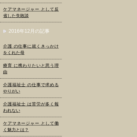
ケアマネージャー として反
省した失敗談
2016年12月の記事
介護 の仕事に就くきっかけ
をくれた母
療育 に携わりたいと思う理
由
介護福祉士 の仕事で求める
やりがい
介護福祉士 は苦労が多く報
われない
ケアマネージャー として働
く魅力とは？