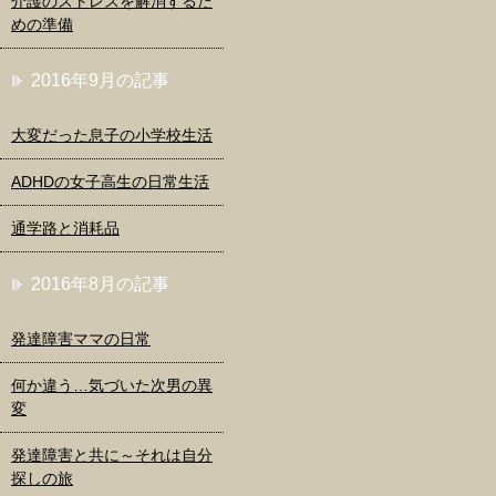
介護のストレスを解消するた
めの準備
2016年9月の記事
大変だった息子の小学校生活
ADHDの女子高生の日常生活
通学路と消耗品
2016年8月の記事
発達障害ママの日常
何か違う…気づいた次男の異
変
発達障害と共に～それは自分
探しの旅