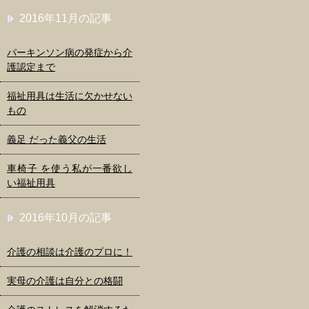
2016年11月の記事
パーキンソン病の発症から介
護認定まで
福祉用具は生活に欠かせない
もの
義足 だった義父の生活
車椅子 を使う私が一番欲し
い福祉用具
2016年10月の記事
介護の相談は介護のプロに！
実母の介護は自分との格闘