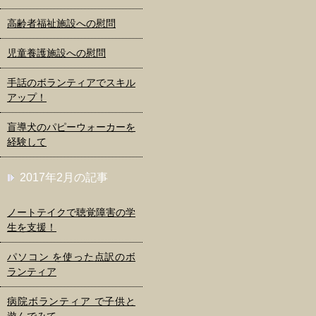
高齢者福祉施設への慰問
児童養護施設への慰問
手話のボランティアでスキル
アップ！
盲導犬のパピーウォーカーを
経験して
2017年2月の記事
ノートテイクで聴覚障害の学
生を支援！
パソコン を使った点訳のボ
ランティア
病院ボランティア で子供と
遊んでみて