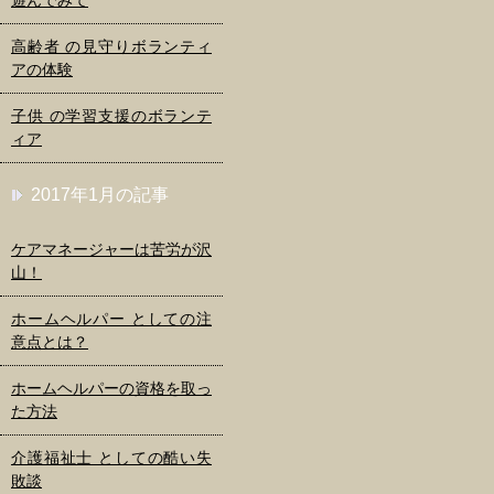
高齢者 の見守りボランティ
アの体験
子供 の学習支援のボランテ
ィア
2017年1月の記事
ケアマネージャーは苦労が沢
山！
ホームヘルパー としての注
意点とは？
ホームヘルパーの資格を取っ
た方法
介護福祉士 としての酷い失
敗談