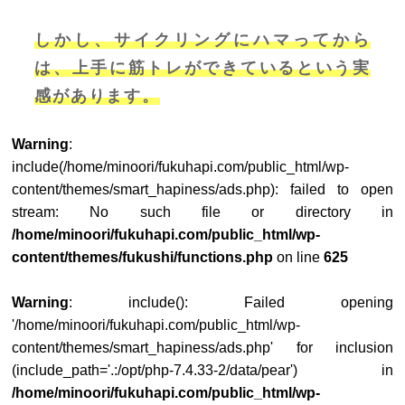
しかし、サイクリングにハマってから
は、上手に筋トレができているという実
感があります。
Warning
:
include(/home/minoori/fukuhapi.com/public_html/wp-
content/themes/smart_hapiness/ads.php): failed to open
stream: No such file or directory in
/home/minoori/fukuhapi.com/public_html/wp-
content/themes/fukushi/functions.php
on line
625
Warning
: include(): Failed opening
'/home/minoori/fukuhapi.com/public_html/wp-
content/themes/smart_hapiness/ads.php' for inclusion
(include_path='.:/opt/php-7.4.33-2/data/pear') in
/home/minoori/fukuhapi.com/public_html/wp-