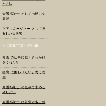
た方法
介護福祉士 としての酷い失
敗談
ケアマネージャー として反
省した失敗談
2016年12月の記事
介護 の仕事に就くきっかけ
をくれた母
療育 に携わりたいと思う理
由
介護福祉士 の仕事で求める
やりがい
介護福祉士 は苦労が多く報