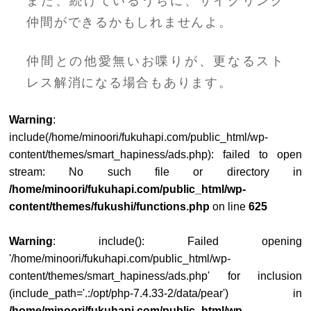
また、続けているうちに、サイクリング
仲間ができるかもしれませんよ。
仲間との他愛無いお喋りが、更なるスト
レス解消になる場合もあります。
Warning
:
include(/home/minoori/fukuhapi.com/public_html/wp-
content/themes/smart_hapiness/ads.php): failed to open
stream: No such file or directory in
/home/minoori/fukuhapi.com/public_html/wp-
content/themes/fukushi/functions.php
on line
625
Warning
: include(): Failed opening
'/home/minoori/fukuhapi.com/public_html/wp-
content/themes/smart_hapiness/ads.php' for inclusion
(include_path='.:/opt/php-7.4.33-2/data/pear') in
/home/minoori/fukuhapi.com/public_html/wp-