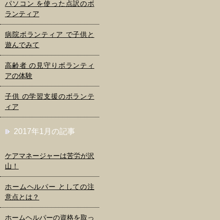
パソコン を使った点訳のボ
ランティア
病院ボランティア で子供と
遊んでみて
高齢者 の見守りボランティ
アの体験
子供 の学習支援のボランテ
ィア
2017年1月の記事
ケアマネージャーは苦労が沢
山！
ホームヘルパー としての注
意点とは？
ホームヘルパーの資格を取っ