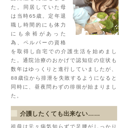
た。同居していた母
は当時65歳。定年退
職し時間的にも体力
にも余裕があった
為、ペルパーの資格
を取得し自宅での介護生活を始めまし
た。通院治療のおかげで認知症の症状も
数年はゆっくりと進行していましたが、
88歳位から排泄を失敗するようになると
同時に、昼夜問わずの徘徊が始まりまし
た。
介護したくても出来ない……
祖母は元々病気知らずで足腰がしっかり