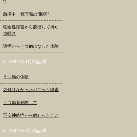
て
急増中！管理職の“鬱病”
強迫性障害から脱出して得た
身軽さ
過労からうつ病になった体験
2015年9月の記事
うつ病の体験
気付けなかったパニック障害
うつ病を経験して
不安神経症から教わったこと
2015年8月の記事