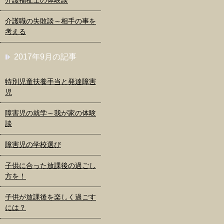
介護福祉士の体験談
介護職の失敗談～相手の事を
考える
2017年9月の記事
特別児童扶養手当と発達障害
児
障害児の就学～我が家の体験
談
障害児の学校選び
子供に合った放課後の過ごし
方を！
子供が放課後を楽しく過ごす
には？