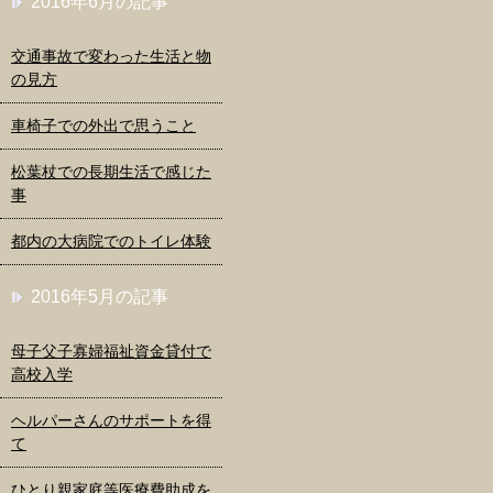
2016年6月の記事
交通事故で変わった生活と物
の見方
車椅子での外出で思うこと
松葉杖での長期生活で感じた
事
都内の大病院でのトイレ体験
2016年5月の記事
母子父子寡婦福祉資金貸付で
高校入学
ヘルパーさんのサポートを得
て
ひとり親家庭等医療費助成を