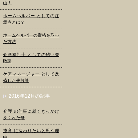
山！
ホームヘルパー としての注
意点とは？
ホームヘルパーの資格を取っ
た方法
介護福祉士 としての酷い失
敗談
ケアマネージャー として反
省した失敗談
2016年12月の記事
介護 の仕事に就くきっかけ
をくれた母
療育 に携わりたいと思う理
由