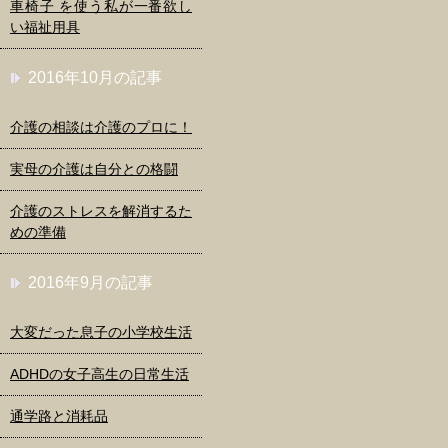
車椅子 を使う私が一番欲し
い福祉用具
2016年10月の記事
介護の相談は介護のプロに！
実母の介護は自分との格闘
介護のストレスを解消するた
めの準備
2016年9月の記事
大変だった息子の小学校生活
ADHDの女子高生の日常生活
通学路と消耗品