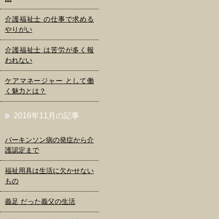
介護福祉士 の仕事で求める
やりがい
介護福祉士 は苦労が多く報
われない
ケアマネージャー として働
く魅力とは？
2016年11月の記事
パーキンソン病の発症から介
護認定まで
福祉用具は生活に欠かせない
もの
義足 だった義父の生活