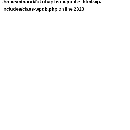
/home/minoori/fukuhapi.com/public_html/wp-
includes/class-wpdb.php
on line
2320