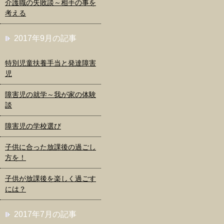
介護職の失敗談～相手の事を
考える
2017年9月の記事
特別児童扶養手当と発達障害
児
障害児の就学～我が家の体験
談
障害児の学校選び
子供に合った放課後の過ごし
方を！
子供が放課後を楽しく過ごす
には？
2017年7月の記事