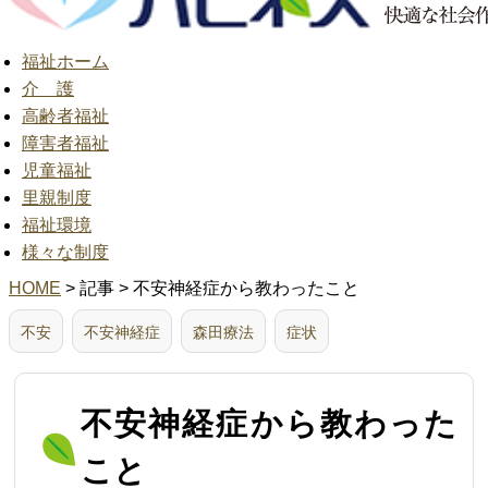
福祉ホーム
介 護
高齢者福祉
障害者福祉
児童福祉
里親制度
福祉環境
様々な制度
HOME
> 記事 > 不安神経症から教わったこと
不安
不安神経症
森田療法
症状
不安神経症から教わった
こと