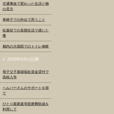
交通事故で変わった生活と物
の見方
車椅子での外出で思うこと
松葉杖での長期生活で感じた
事
都内の大病院でのトイレ体験
2016年5月の記事
母子父子寡婦福祉資金貸付で
高校入学
ヘルパーさんのサポートを得
て
ひとり親家庭等医療費助成を
利用して