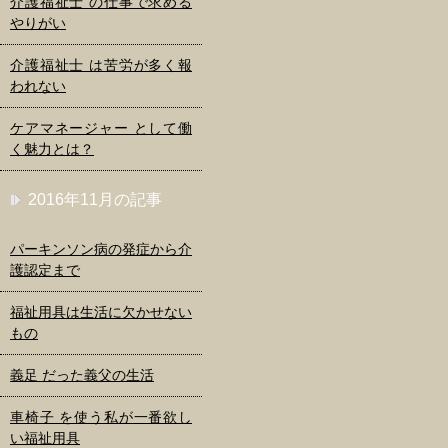
介護福祉士 の仕事で求める
やりがい
介護福祉士 は苦労が多く報
われない
ケアマネージャー として働
く魅力とは？
2016年11月の記事
パーキンソン病の発症から介
護認定まで
福祉用具は生活に欠かせない
もの
義足 だった義父の生活
車椅子 を使う私が一番欲し
い福祉用具