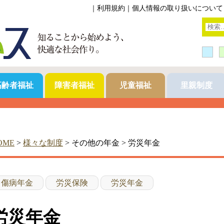
｜
利用規約
｜
個人情報の取り扱いについて
高齢者福祉
障害者福祉
児童福祉
里親制度
OME
>
様々な制度
> その他の年金 > 労災年金
傷病年金
労災保険
労災年金
労災年金