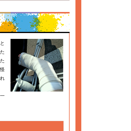
と
た
た
怪
れ
一