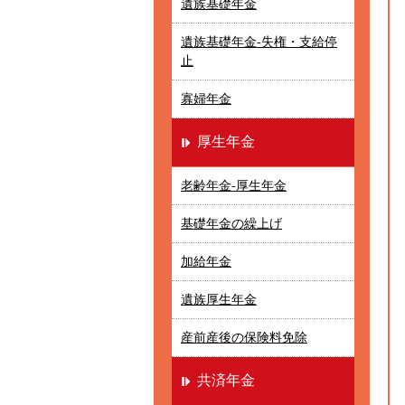
遺族基礎年金
遺族基礎年金-失権・支給停
止
寡婦年金
厚生年金
老齢年金-厚生年金
基礎年金の繰上げ
加給年金
遺族厚生年金
産前産後の保険料免除
共済年金