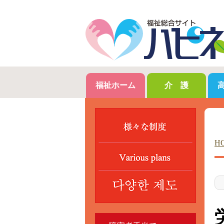
福祉ホーム
介 護
H