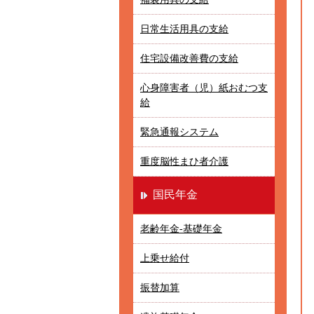
日常生活用具の支給
住宅設備改善費の支給
心身障害者（児）紙おむつ支
給
緊急通報システム
重度脳性まひ者介護
国民年金
老齢年金-基礎年金
上乗せ給付
振替加算