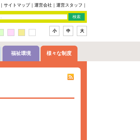
｜
サイトマップ
｜
運営会社
｜
運営スタッフ
｜
小
中
大
福祉環境
様々な制度